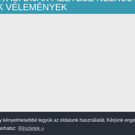
ÁK VÉLEMÉNYEK
 kényelmesebbé tegyük az oldalunk használatát. Kérjünk eng
vashatsz:
Részletek ››