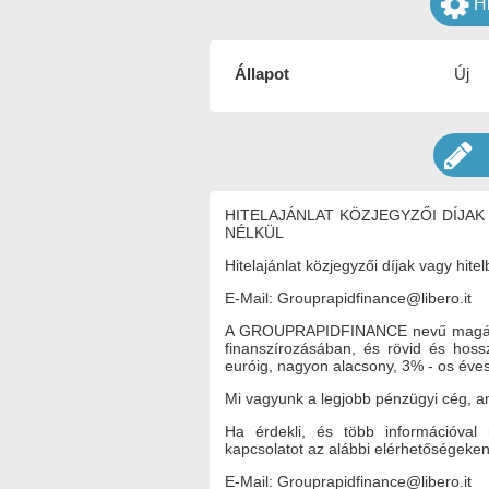
H
Állapot
Új
HITELAJÁNLAT KÖZJEGYZŐI DÍJAK
NÉLKÜL
Hitelajánlat közjegyzői díjak vagy hite
E-Mail: Grouprapidfinance@libero.it
A GROUPRAPIDFINANCE nevű magán pén
finanszírozásában, és rövid és hossz
euróig, nagyon alacsony, 3% - os éve
Mi vagyunk a legjobb pénzügyi cég, a
Ha érdekli, és több információval 
kapcsolatot az alábbi elérhetőségeken
E-Mail: Grouprapidfinance@libero.it