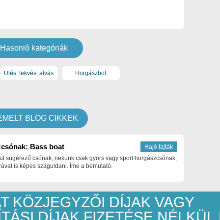
Hasonló kategóriák
Ülés, fekvés, alvás
Horgászbot
EMELT BLOG CIKKEK
csónak: Bass boat
Hajó fajták
ul sügérező csónak, nekünk csak gyors vagy sport horgászcsónak,
ával is képes száguldani. Íme a bemutató.
T KÖZJEGYZŐI DÍJAK VAGY
ÍTÁSI DÍJAK FIZETÉSE NÉLKÜL