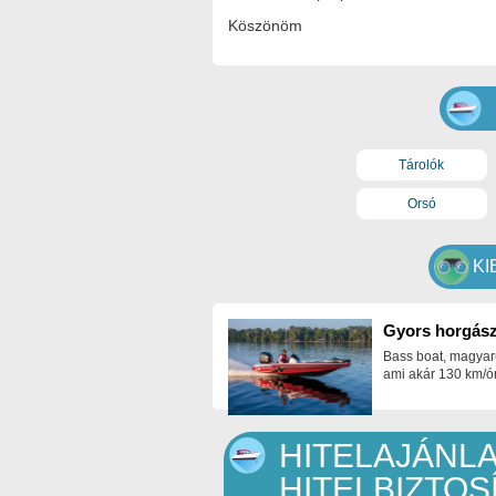
Köszönöm
Tárolók
Orsó
KI
Gyors horgász
Bass boat, magyar
ami akár 130 km/ór
HITELAJÁNLA
HITELBIZTOS