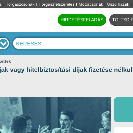
s
Horgászcsónak
Horgászfelszerelés
Motorcsónak
Úszó házak
HIRDETÉSFELADÁS
TÖLTSD 
zettek
jak vagy hitelbiztosítási díjak fizetése nélk