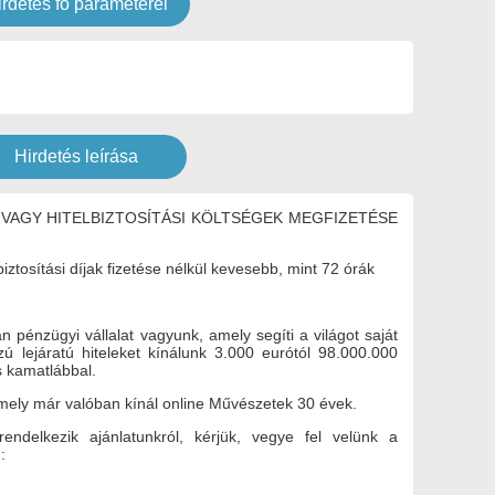
irdetés fő paraméterei
Hirdetés leírása
 VAGY HITELBIZTOSÍTÁSI KÖLTSÉGEK MEGFIZETÉSE
lbiztosítási díjak fizetése nélkül kevesebb, mint 72 órák
zügyi vállalat vagyunk, amely segíti a világot saját
ú lejáratú hiteleket kínálunk 3.000 eurótól 98.000.000
s kamatlábbal.
mely már valóban kínál online Művészetek 30 évek.
rendelkezik ajánlatunkról, kérjük, vegye fel velünk a
: