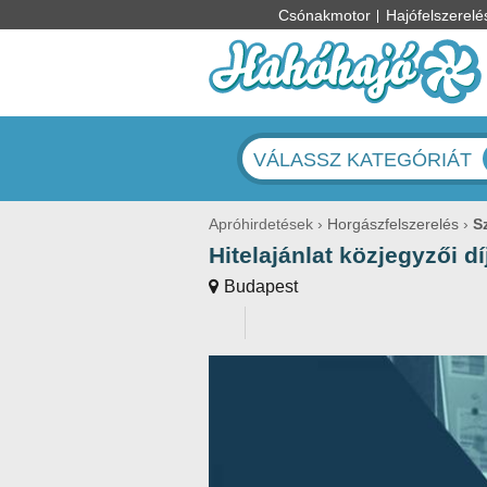
Csónakmotor
Hajófelszerelé
VÁLASSZ KATEGÓRIÁT
Apróhirdetések
Horgászfelszerelés
S
Hitelajánlat közjegyzői dí
Budapest