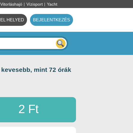
Vitorláshajó
Vízisport
Yacht
FEL HELYED
BEJELENTKEZÉS
ül kevesebb, mint 72 órák
2 Ft