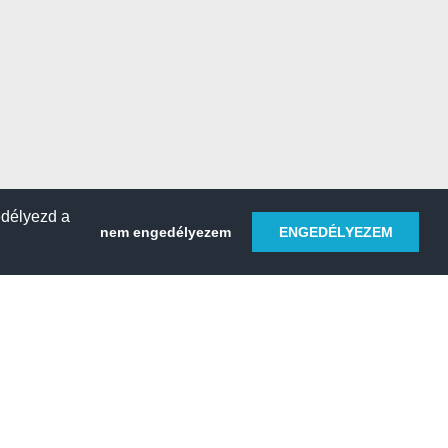
edélyezd a
nem engedélyezem
ENGEDÉLYEZEM
HELY REGISZTRÁLÁSA
 sétahajó
Kemping & tábor