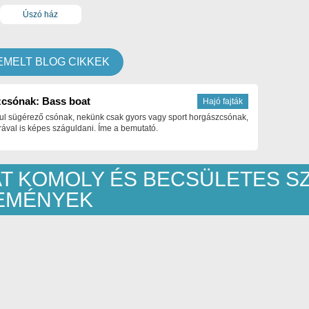
Úszó ház
EMELT BLOG CIKKEK
csónak: Bass boat
Hajó fajták
ul sügérező csónak, nekünk csak gyors vagy sport horgászcsónak,
ával is képes száguldani. Íme a bemutató.
AT KOMOLY ÉS BECSÜLETES S
EMÉNYEK