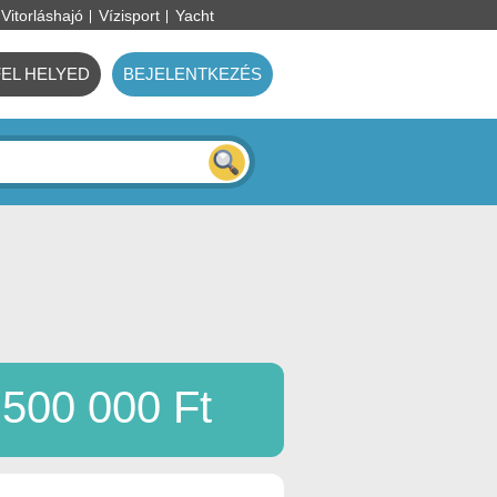
Vitorláshajó
Vízisport
Yacht
FEL HELYED
BEJELENTKEZÉS
500 000 Ft