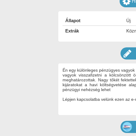
H
Állapot
Új
Extrák
Közm
Én egy különleges pénzügyes vagyok .
vagyok visszafizetni a kölcsönzött ö
meghatározottak. Nagy tőkét fektett
kijáratokat a havi költségvetése a
pénzügyi nehézség lehet
Lépjen kapcsolatba velünk ezen az e