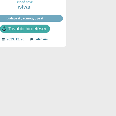
eladó neve
istvan
budapest , somogy , pest
További hirdetései
2023. 12. 26.
Jelentem