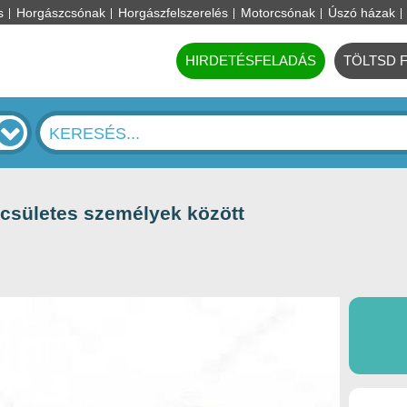
s
Horgászcsónak
Horgászfelszerelés
Motorcsónak
Úszó házak
HIRDETÉSFELADÁS
TÖLTSD 
ecsületes személyek között