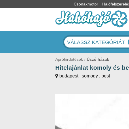
Csónakmotor
Hajófelszerelé
VÁLASSZ KATEGÓRIÁT
Apróhirdetések
Úszó házak
Hitelajánlat komoly és b
budapest , somogy , pest