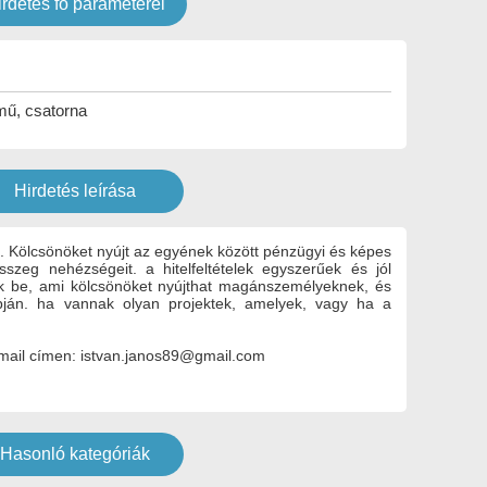
irdetés fő paraméterei
ű, csatorna
Hirdetés leírása
 Kölcsönöket nyújt az egyének között pénzügyi és képes
sszeg nehézségeit. a hitelfeltételek egyszerűek és jól
ek be, ami kölcsönöket nyújthat magánszemélyeknek, és
lapján. ha vannak olyan projektek, amelyek, vagy ha a
-mail címen: istvan.janos89@gmail.com
Hasonló kategóriák