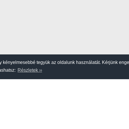
 kényelmesebbé tegyük az oldalunk használatát. Kérjünk eng
vashatsz:
Részletek ››
K
SZERZŐDÉSI FELTÉTELEK
APRÓHIRDETÉS FELADÁSA
am
Étel-ital
Szállás
Strandok, tavak
Hajószerviz, kereskedő
Kölcsönző,
Adatvédelem
Impresszum
A hahohajo.hu kiadója a GlobalPlaza Kft.