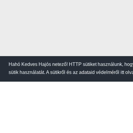
Hahó Kedves Hajós netező! HTTP sütiket használunk, hogy
sütik használatát. A sütikről és az adataid védelméről itt ol
BLOG
KIEMELÉSI ÁRA
Kikötők
Üzletek
Tanfoly