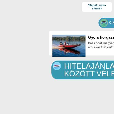
Stégek, úszó
elemek
KI
Gyors horgász
Bass boat, magyar
ami akár 130 km/ór
HITELAJÁNL
KÖZÖTT VÉL