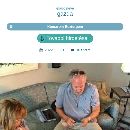
eladó neve
gazda
Komárom-Esztergom
További hirdetései
2022. 03. 31.
Jelentem