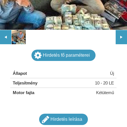
Hirdetés fő paraméterei
Állapot
Új
Teljesítmény
10 - 20 LE
Motor fajta
Kétütemű
Hirdetés leírása