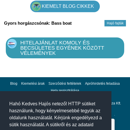
KIEMELT BLOG CIKKEK
Gyors horgászcsónak: Bass boat
Hajó fajták
HITELAJÁNLAT KOMOLY ÉS
BECSÜLETES EGYÉNEK KÖZÖTT
VÉLEMÉNYEK
Blog
Kiemelési árak
Szerződési feltételek
Apróhirdetés feladása
Hely regisztrálása
Adatvédelem
Impresszum
A hahohajo.hu kiadója a GlobalPlaza Kft.
Hahó Kedves Hajós netező! HTTP sütiket
használunk, hogy kényelmesebbé tegyük az
A hahohajo.hu online bankkártyás fizetési partnere az
Escalion
.
oldalunk használatát. Kérjünk engedélyezd a
sütik használatát. A sütikről és az adataid