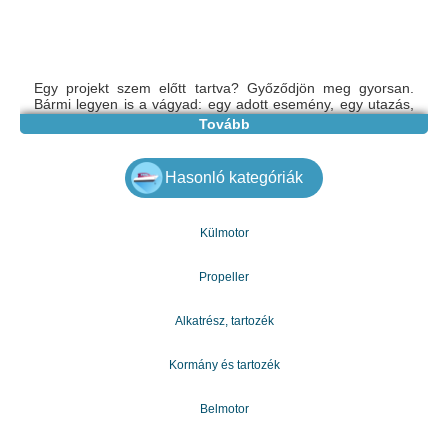
Egy projekt szem előtt tartva? Győződjön meg gyorsan.
Bármi legyen is a vágyad: egy adott esemény, egy utazás,
egy új autó ... Szükséged van egy sürgős hitelre az
Tovább
adósságok törléséhez, szükséged van egy tőkebefektetésre
az üzleted számára, elutasítottad bankok és más pénzügyi
intézmények, konszolidációs hitel vagy jelzálog, diákhitel,
Hasonló kategóriák
autóhitel, kölcsönszerződés. Ne nézz tovább, mert itt
vagyunk, hogy minden pénzügyi problémádat a múlté
tegyük. Pénzt adunk azoknak, akiknek pénzügyi segítségre
van szükségük, akiknek rossz hitelük van, vagy akiknek
Külmotor
pénzt kell fizetniük a számlák kifizetésére. Az egyéneknek
alacsony 2% -os kamatlábat adunk. Ezzel a támogatással
Propeller
szeretném tájékoztatni Önt arról, hogy megbízható és
nyereséges támogatást nyújtunk, és a Hitelet ajánljuk.
email: gazdagergelia@gmail.com
Alkatrész, tartozék
Kormány és tartozék
Belmotor