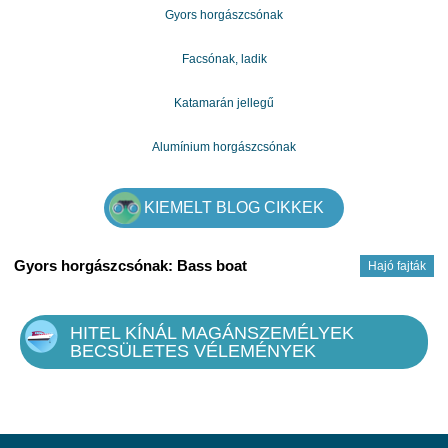
Saját e-mail címem: mariakovac841@gmail.com
Gyors horgászcsónak
Jó napot neked.
melegen
Facsónak, ladik
Katamarán jellegű
Alumínium horgászcsónak
KIEMELT BLOG CIKKEK
Gyors horgászcsónak: Bass boat
Hajó fajták
HITEL KÍNÁL MAGÁNSZEMÉLYEK
BECSÜLETES VÉLEMÉNYEK