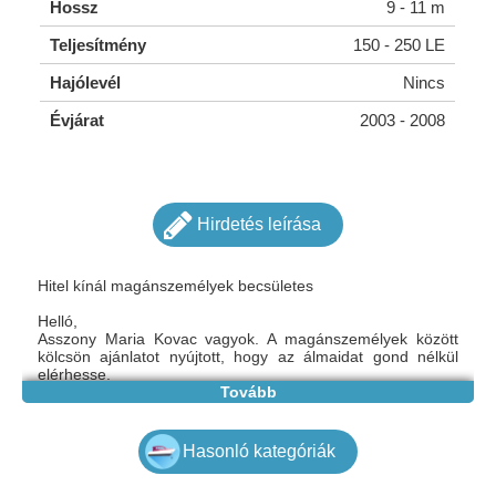
Hossz
9 - 11 m
Teljesítmény
150 - 250 LE
Hajólevél
Nincs
Évjárat
2003 - 2008
Hirdetés leírása
Hitel kínál magánszemélyek becsületes
Helló,
Asszony Maria Kovac vagyok. A magánszemélyek között
kölcsön ajánlatot nyújtott, hogy az álmaidat gond nélkül
elérhesse.
Írok szöveget ezen az oldalon, hogy gyorsan és komolyan
Tovább
finanszíroz hassam.
Tehát, ha sürgős pénzre van szüksége, kérjük válaszoljon,
hogy megosszam az ajánlatomat.
Hasonló kategóriák
Kamatem 2%, és az egész hitelre kiterjed. A finanszírozási
kapacitásom 5.000 000 euró.