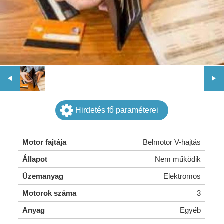
Hirdetés fő paraméterei
Motor fajtája
Belmotor V-hajtás
Állapot
Nem működik
Üzemanyag
Elektromos
Motorok száma
3
Anyag
Egyéb