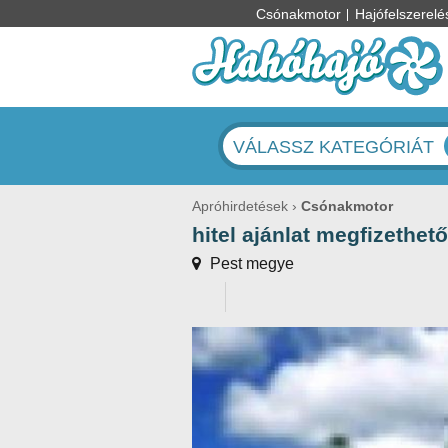
Csónakmotor
Hajófelszerelé
VÁLASSZ KATEGÓRIÁT
Apróhirdetések
Csónakmotor
hitel ajánlat megfizethe
Pest megye