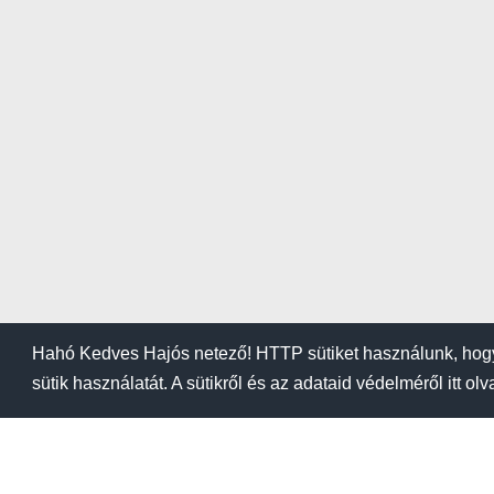
Hahó Kedves Hajós netező! HTTP sütiket használunk, hogy
sütik használatát. A sütikről és az adataid védelméről itt ol
BLOG
KIEMELÉSI ÁRA