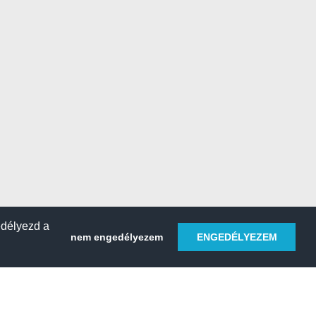
edélyezd a
nem engedélyezem
ENGEDÉLYEZEM
HELY REGISZTRÁLÁSA