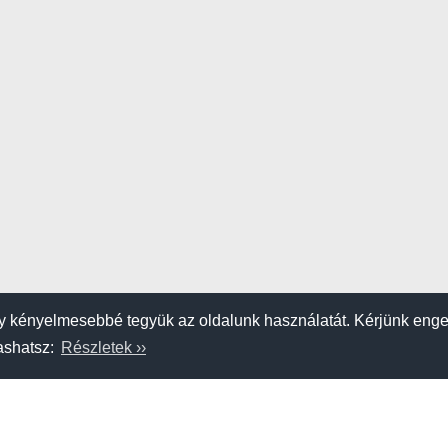
 kényelmesebbé tegyük az oldalunk használatát. Kérjünk eng
vashatsz:
Részletek ››
K
SZERZŐDÉSI FELTÉTELEK
APRÓHIRDETÉS FELADÁSA