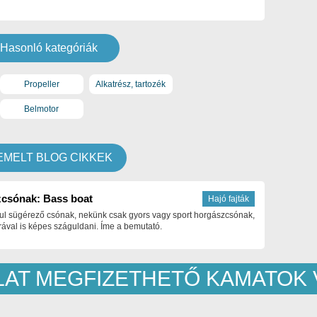
Hasonló kategóriák
Propeller
Alkatrész, tartozék
Belmotor
EMELT BLOG CIKKEK
csónak: Bass boat
Hajó fajták
ul sügérező csónak, nekünk csak gyors vagy sport horgászcsónak,
ával is képes száguldani. Íme a bemutató.
NLAT MEGFIZETHETŐ KAMATOK