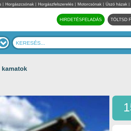
s
Horgászcsónak
Horgászfelszerelés
Motorcsónak
Úszó házak
HIRDETÉSFELADÁS
TÖLTSD 
tő kamatok
1