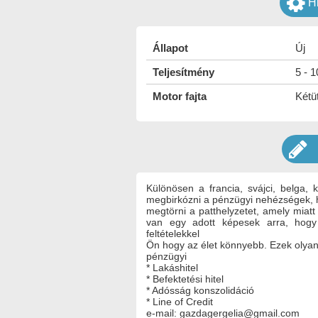
H
Állapot
Új
Teljesítmény
5 - 
Motor fajta
Kétü
Különösen a francia, svájci, belga, 
megbirkózni a pénzügyi nehézségek, 
megtörni a patthelyzetet, amely miatt 
van egy adott képesek arra, hogy 
feltételekkel
Ön hogy az élet könnyebb. Ezek olyan 
pénzügyi
* Lakáshitel
* Befektetési hitel
* Adósság konszolidáció
* Line of Credit
e-mail: gazdagergelia@gmail.com