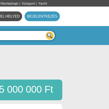
Vitorláshajó
Vízisport
Yacht
FEL HELYED
BEJELENTKEZÉS
5 000 000 Ft