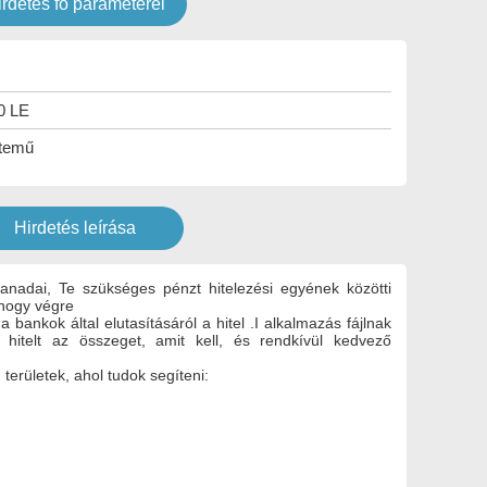
irdetés fő paraméterei
10 LE
temű
Hirdetés leírása
kanadai, Te szükséges pénzt hitelezési egyének közötti
hogy végre
a bankok által elutasításáról a hitel .I alkalmazás fájlnak
hitelt az összeget, amit kell, és rendkívül kedvező
területek, ahol tudok segíteni: