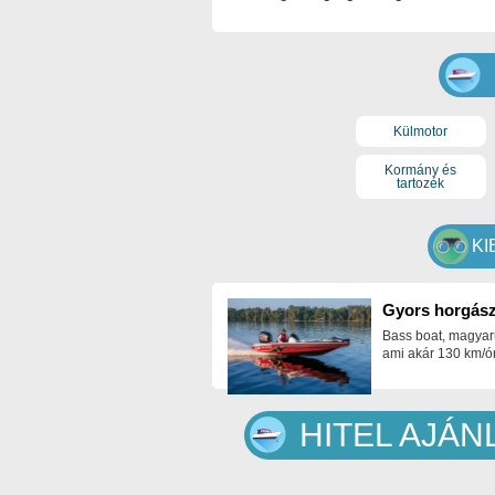
Külmotor
Kormány és
tartozék
KI
Gyors horgász
Bass boat, magyar
ami akár 130 km/ór
HITEL AJÁ