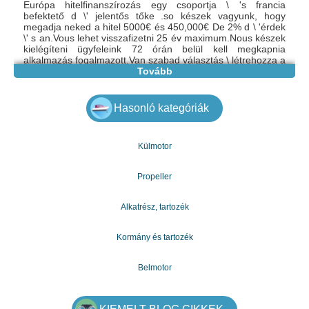
Európa hitelfinanszírozás egy csoportja \ 's francia
befektető d \' jelentős tőke .so készek vagyunk, hogy
megadja neked a hitel 5000€ és 450,000€ De 2% d \ 'érdek
\' s an.Vous lehet visszafizetni 25 év maximum.Nous készek
kielégíteni ügyfeleink 72 órán belül kell megkapnia
alkalmazás fogalmazott.Van szabad választás \ létrehozza a
havi kifizetések az én institution.Je, hogy a helyi és a
Tovább
nemzetközi hitelek az emberek a világ minden tájáról.
Minden érdeklődő számára (nem komoly emberek \ 's
refrén). Kész vagyok, hogy megfeleljen a vásárlók 72 órán
Hasonló kategóriák
belül kap az alkalmazás formulée.veuillez az alábbi
információkat:
e-mail: gazdagergelia@gmail.com
Külmotor
Propeller
Alkatrész, tartozék
Kormány és tartozék
Belmotor