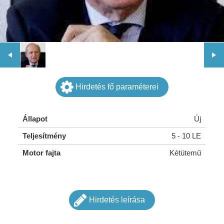
Hirdetés fő paraméterei
Állapot
Új
Teljesítmény
5 - 10 LE
Motor fajta
Kétütemű
Hirdetés leírása