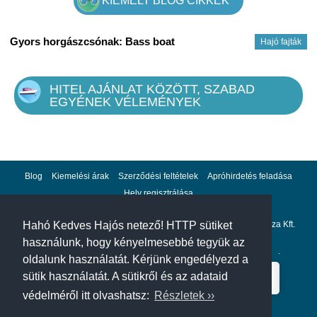
KIEMELT BLOG CIKKEK
Gyors horgászcsónak: Bass boat
Hajó fajták
HITEL AJÁNLAT KÖZÖTT, SZABAD
EGYÉNEK VÉLEMÉNYEK
Blog
Kiemelési árak
Szerződési feltételek
Apróhirdetés feladása
Hely regisztrálása
Adatvédelem
Impresszum
A hahohajo.hu kiadója a GlobalPlaza Kft.
Hahó Kedves Hajós netező! HTTP sütiket
használunk, hogy kényelmesebbé tegyük az
A hahohajo.hu online bankkártyás fizetési partnere az
Escalion
.
oldalunk használatát. Kérjünk engedélyezd a
sütik használatát. A sütikről és az adataid
védelméről itt olvashatsz:
Részletek ››