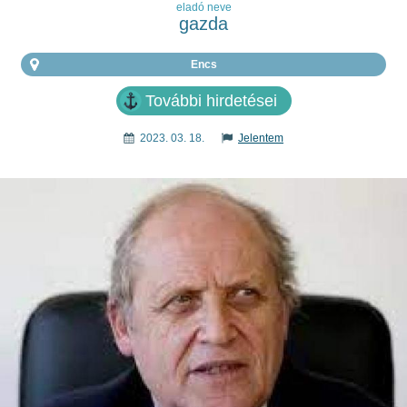
eladó neve
gazda
Encs
További hirdetései
2023. 03. 18.
Jelentem