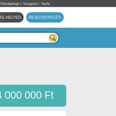
Vitorláshajó
Vízisport
Yacht
FEL HELYED
BEJELENTKEZÉS
4 000 000 Ft