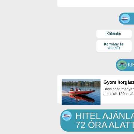
Külmotor
Kormány és
tartozék
KI
Gyors horgász
Bass boat, magyar
ami akár 130 km/ór
HITEL AJÁN
72 ÓRA ALA