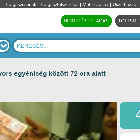
s
Horgászcsónak
Horgászfelszerelés
Motorcsónak
Úszó házak
HIRDETÉSFELADÁS
TÖLTSD 
yors egyéniség között 72 óra alatt