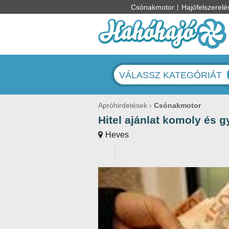
Csónakmotor
Hajófelszerelé
VÁLASSZ KATEGÓRIÁT
Apróhirdetések
Csónakmotor
Hitel ajánlat komoly és g
Heves