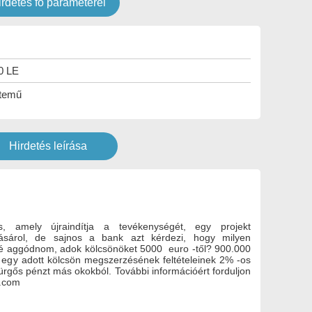
irdetés fő paraméterei
10 LE
temű
Hirdetés leírása
s, amely újraindítja a tevékenységét, egy projekt
vásárol, de sajnos a bank azt kérdezi, hogy milyen
bbé aggódnom, adok kölcsönöket 5000 euro -től? 900.000
i egy adott kölcsön megszerzésének feltételeinek 2% -os
rgős pénzt más okokból. További információért forduljon
l.com