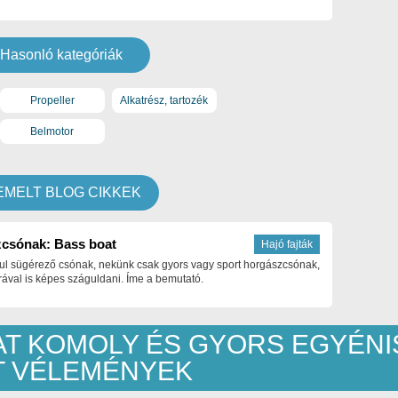
Hasonló kategóriák
Propeller
Alkatrész, tartozék
Belmotor
EMELT BLOG CIKKEK
csónak: Bass boat
Hajó fajták
ul sügérező csónak, nekünk csak gyors vagy sport horgászcsónak,
ával is képes száguldani. Íme a bemutató.
LAT KOMOLY ÉS GYORS EGYÉN
TT VÉLEMÉNYEK