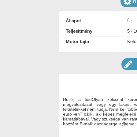
H
Állapot
Új
Teljesítmény
5 - 
Motor fajta
Kétü
Helló, a tiédOlyan kölcsönt kere
megvalósítását, vagy egy lakást 
feltételekkel nem tudja. Nem kell tö
euro -en? bárki, aki képes megfeleln
kamatlábával. Vagy szüksége van rásü
hozzám.E-mail: gazdagergelia@gmai