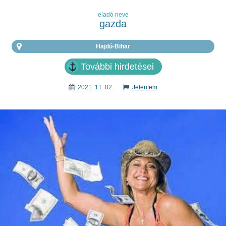
eladó neve
gazda
Hajdú-Bihar
További hirdetései
2021. 11. 02.
Jelentem