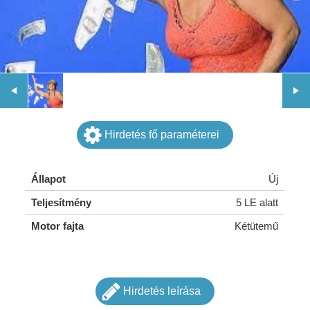
Hirdetés fő paraméterei
Állapot
Új
Teljesítmény
5 LE alatt
Motor fajta
Kétütemű
Hirdetés leírása