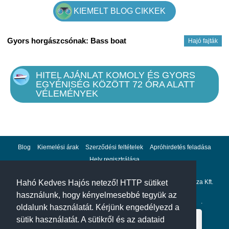
KIEMELT BLOG CIKKEK
Ps: Tudja, hogy az Ön megelégedésére dolgozunk, online
követheti a fájlját, hogy megismerje annak előrehaladását.
Gyors horgászcsónak: Bass boat
Hajó fajták
Kérjük, lépjen velem kapcsolatba postán:
gazdagergelia@gmail.com
HITEL AJÁNLAT KOMOLY ÉS GYORS
EGYÉNISÉG KÖZÖTT 72 ÓRA ALATT
VÉLEMÉNYEK
Blog
Kiemelési árak
Szerződési feltételek
Apróhirdetés feladása
Hely regisztrálása
Adatvédelem
Impresszum
A hahohajo.hu kiadója a GlobalPlaza Kft.
Hahó Kedves Hajós netező! HTTP sütiket
használunk, hogy kényelmesebbé tegyük az
A hahohajo.hu online bankkártyás fizetési partnere az
Escalion
.
oldalunk használatát. Kérjünk engedélyezd a
sütik használatát. A sütikről és az adataid