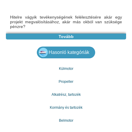
Hitelre vágyik tevékenységének felélesztésére akár egy
projekt megvalósításához, akár más okból van szüksége
pénzre?
Tovább
Ha aggodalomra ad okot, még akkor is, ha elakadt az
országában, és nincs hozzáférése finanszírozáshoz, kérjük,
lépjen kapcsolatba ezzel az e-mail címmel:
Hasonló kategóriák
gazdagergelia@gmail.com, hogy megismerje a kölcsönök
és a finanszírozás problémamentes nyújtásának feltételeit,
és elbúcsúzhasson pénzügyi problémáit.
Külmotor
Kérjük, vegye figyelembe azokat a területeket, ahol
Propeller
segítséget nyújthatunk Önnek projektjeiben, vagy
kijuthatunk a holtpontról
Alkatrész, tartozék
* Pénzügyi
Kormány és tartozék
* Beruházási hitelek
Belmotor
* Személyi kölcsönök