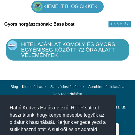
KIEMELT BLOG CIKKEK
Ps: Tudja, hogy az Ön megelégedésére dolgozunk, online
követheti a fájlját, hogy megismerje annak előrehaladását.
Gyors horgászcsónak: Bass boat
Hajó fajták
Kérjük, lépjen velem kapcsolatba postán:
gazdagergelia@gmail.com
HITEL AJÁNLAT KOMOLY ÉS GYORS
EGYÉNISÉG KÖZÖTT 72 ÓRA ALATT
VÉLEMÉNYEK
Blog
Kiemelési árak
Szerződési feltételek
Apróhirdetés feladása
Hely regisztrálása
Adatvédelem
Impresszum
A hahohajo.hu kiadója a GlobalPlaza Kft.
Hahó Kedves Hajós netező! HTTP sütiket
használunk, hogy kényelmesebbé tegyük az
A hahohajo.hu online bankkártyás fizetési partnere az
Escalion
.
oldalunk használatát. Kérjünk engedélyezd a
sütik használatát. A sütikről és az adataid