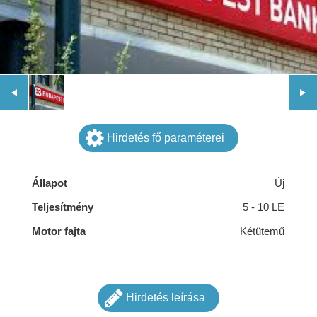
Hirdetés fő paraméterei
Állapot
Új
Teljesítmény
5 - 10 LE
Motor fajta
Kétütemű
Hirdetés leírása