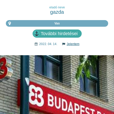
eladó neve
gazda
Vas
További hirdetései
2022. 04. 14.
Jelentem