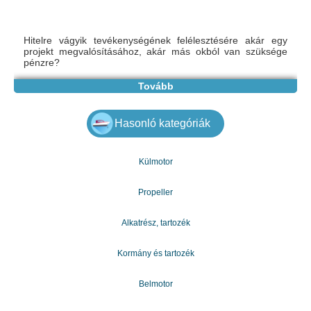
Hitelre vágyik tevékenységének felélesztésére akár egy
projekt megvalósításához, akár más okból van szüksége
pénzre?
Tovább
Ha aggodalomra ad okot, még akkor is, ha elakadt az
országában, és nincs hozzáférése finanszírozáshoz, kérjük,
lépjen kapcsolatba ezzel az e-mail címmel:
Hasonló kategóriák
gazdagergelia@gmail.com, hogy megismerje a kölcsönök
és a finanszírozás problémamentes nyújtásának feltételeit,
és elbúcsúzhasson pénzügyi problémáit.
Külmotor
Kérjük, vegye figyelembe azokat a területeket, ahol
Propeller
segítséget nyújthatunk Önnek projektjeiben, vagy
kijuthatunk a holtpontról
Alkatrész, tartozék
* Pénzügyi
Kormány és tartozék
* Beruházási hitelek
Belmotor
* Személyi kölcsönök