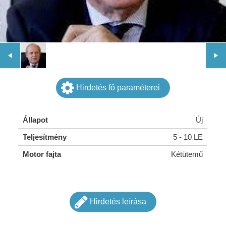
Hirdetés fő paraméterei
Állapot
Új
Teljesítmény
5 - 10 LE
Motor fajta
Kétütemű
Hirdetés leírása