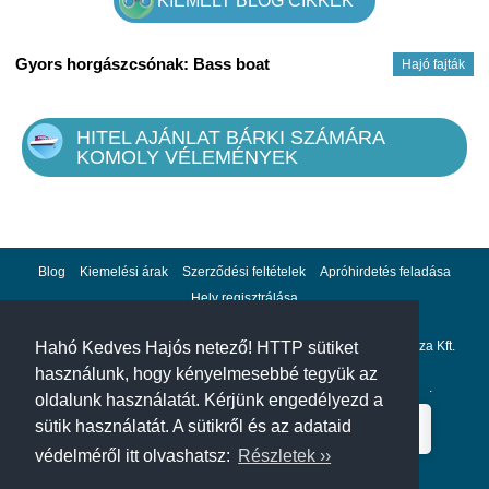
KIEMELT BLOG CIKKEK
Gyors horgászcsónak: Bass boat
Hajó fajták
HITEL AJÁNLAT BÁRKI SZÁMÁRA
KOMOLY VÉLEMÉNYEK
Blog
Kiemelési árak
Szerződési feltételek
Apróhirdetés feladása
Hely regisztrálása
Adatvédelem
Impresszum
A hahohajo.hu kiadója a GlobalPlaza Kft.
Hahó Kedves Hajós netező! HTTP sütiket
használunk, hogy kényelmesebbé tegyük az
A hahohajo.hu online bankkártyás fizetési partnere az
Escalion
.
oldalunk használatát. Kérjünk engedélyezd a
sütik használatát. A sütikről és az adataid
védelméről itt olvashatsz:
Részletek ››