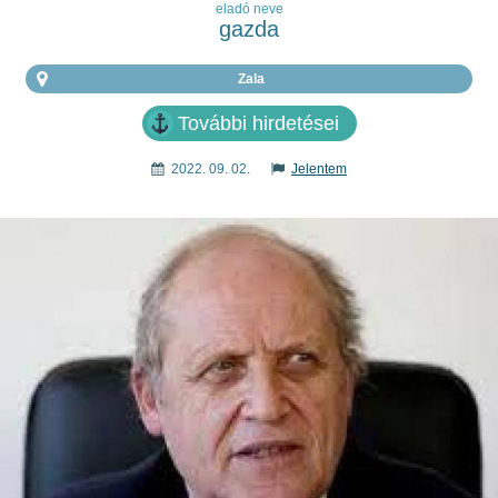
eladó neve
gazda
Zala
További hirdetései
2022. 09. 02.
Jelentem