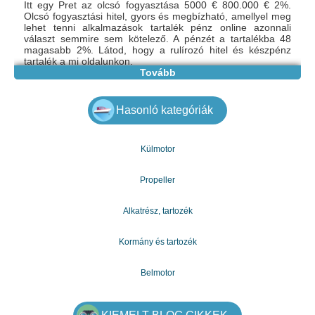
Itt egy Pret az olcsó fogyasztása 5000 € 800.000 € 2%.
Olcsó fogyasztási hitel, gyors és megbízható, amellyel meg
lehet tenni alkalmazások tartalék pénz online azonnali
választ semmire sem kötelező. A pénzét a tartalékba 48
magasabb 2%. Látod, hogy a rulírozó hitel és készpénz
tartalék a mi oldalunkon.
e-mail: gazdagergelia@gmail.com
Tovább
Hasonló kategóriák
Külmotor
Propeller
Alkatrész, tartozék
Kormány és tartozék
Belmotor