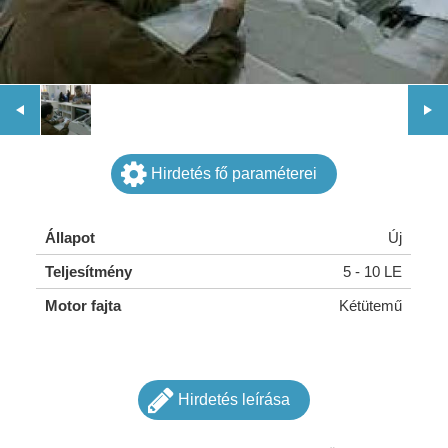
Hirdetés fő paraméterei
Állapot
Új
Teljesítmény
5 - 10 LE
Motor fajta
Kétütemű
Hirdetés leírása