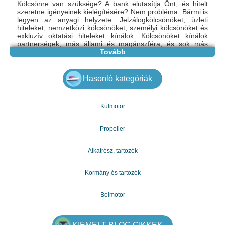
Kölcsönre van szüksége? A bank elutasítja Önt, és hitelt
szeretne igényeinek kielégítésére? Nem probléma. Bármi is
legyen az anyagi helyzete. Jelzálogkölcsönöket, üzleti
hiteleket, nemzetközi kölcsönöket, személyi kölcsönöket és
exkluzív oktatási hiteleket kínálok. Kölcsönöket kínálok
partnerségek, más állami és magánszféra, és sok más
számára. Bármely kölcsönt, ingatlant, finanszírozást és
Tovább
egyebeket megadhatok. Hosszú és rövid lejáratú hiteleket is
kínálok. Lépjen kapcsolatba velem még ma, és élvezze az
első osztályú pénzügyi kölcsön szolgáltatásait: vegye fel a
Hasonló kategóriák
kapcsolatot: gazdagergelia@gmail.com
Külmotor
Propeller
Alkatrész, tartozék
Kormány és tartozék
Belmotor