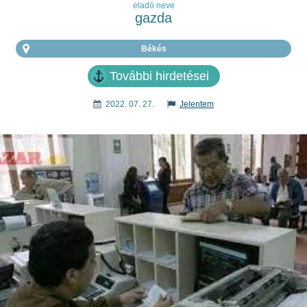
eladó neve
gazda
Békés
További hirdetései
2022. 07. 27.
Jelentem