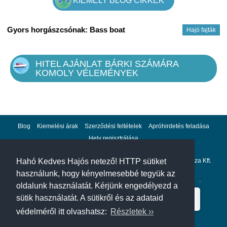
KIEMELT BLOG CIKKEK
Gyors horgászcsónak: Bass boat
Hajó fajták
HITEL AJÁNLAT BÁRKI SZÁMÁRA
KOMOLY VÉLEMÉNYEK
Blog
Kiemelési árak
Szerződési feltételek
Apróhirdetés feladása
Hely regisztrálása
Adatvédelem
Impresszum
A hahohajo.hu kiadója a GlobalPlaza Kft.
Hahó Kedves Hajós netező! HTTP sütiket
használunk, hogy kényelmesebbé tegyük az
A hahohajo.hu online bankkártyás fizetési partnere az
Escalion
.
oldalunk használatát. Kérjünk engedélyezd a
sütik használatát. A sütikről és az adataid
védelméről itt olvashatsz:
Részletek ››