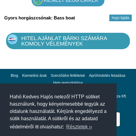
KIEMELT BLOG CIKKEK
Gyors horgászcsónak: Bass boat
Hajó fajták
HITEL AJÁNLAT BÁRKI SZÁMÁRA
KOMOLY VÉLEMÉNYEK
Blog
Kiemelési árak
Szerződési feltételek
Apróhirdetés feladása
Hely regisztrálása
Adatvédelem
Impresszum
A hahohajo.hu kiadója a GlobalPlaza Kft.
Hahó Kedves Hajós netező! HTTP sütiket
használunk, hogy kényelmesebbé tegyük az
A hahohajo.hu online bankkártyás fizetési partnere az
Escalion
.
oldalunk használatát. Kérjünk engedélyezd a
sütik használatát. A sütikről és az adataid
védelméről itt olvashatsz:
Részletek ››