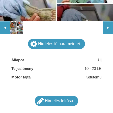
Hirdetés fő paraméterei
Állapot
Új
Teljesítmény
10 - 20 LE
Motor fajta
Kétütemű
Hirdetés leírása