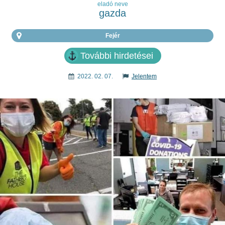
eladó neve
gazda
Fejér
További hirdetései
2022. 02. 07.
Jelentem