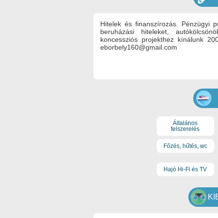
Hitelek és finanszírozás. Pénzügyi p
beruházási hiteleket, autókölcs
koncessziós projekthez kínálunk 200
eborbely160@gmail.com
Általános
felszerelés
Főzés, hűtés, wc
Hajó Hi-Fi és TV
KI