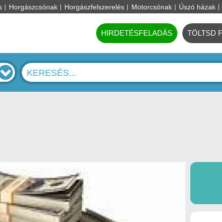
s
Horgászcsónak
Horgászfelszerelés
Motorcsónak
Úszó házak
HIRDETÉSFELADÁS
TÖLTSD 