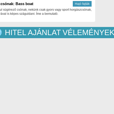
csónak: Bass boat
Hajó fajták
ul sügérező csónak, nekünk csak gyors vagy sport horgászcsónak,
ával is képes száguldani. Íme a bemutató.
HITEL AJÁNLAT VÉLEMÉNYE