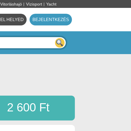
Vitorláshajó
Vízisport
Yacht
FEL HELYED
BEJELENTKEZÉS
2 600 Ft