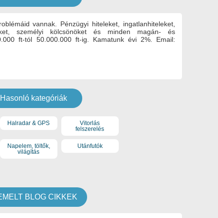
roblémáid vannak. Pénzügyi hiteleket, ingatlanhiteleket,
önöket, személyi kölcsönöket és minden magán- és
.000 ft-tól 50.000.000 ft-ig. Kamatunk évi 2%. Email:
Hasonló kategóriák
Halradar & GPS
Vitorlás
felszerelés
Napelem, töltők,
Utánfutók
világítás
EMELT BLOG CIKKEK