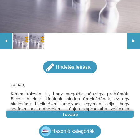
Hirdetés leírása
Jó nap,
Kérjen kölcsönt itt, hogy megoldja pénzügyi problémáit.
Bitcoin hitelt is kínálunk minden érdeklődőnek, ez egy
hitelesített hitelintézet, amelynek egyetlen célja, hogy
segítsen az embereken. Lépjen kapcsolatba velünk a
hopkinsonloan@hotmail.com címen vagy a WhatsApp-on:
Tovább
+1 978-792 -4582 és töltse ki az alábbi adatokat, ha érdekli.
Teljes név:
Hasonló kategóriák
Hitelösszeg:
A kölcsön futamideje: