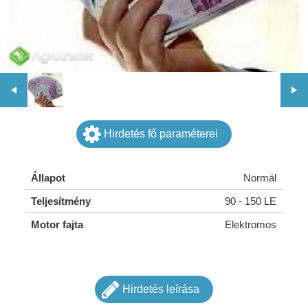
Hirdetés fő paraméterei
Állapot
Normál
Teljesítmény
90 - 150 LE
Motor fajta
Elektromos
Hirdetés leírása