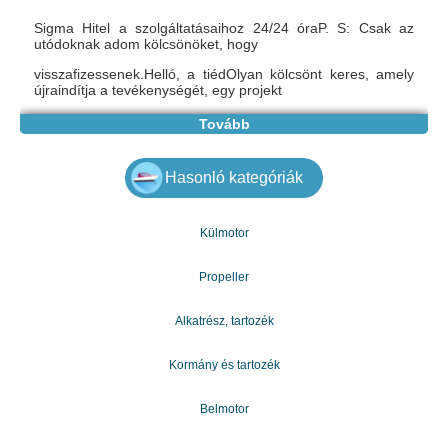
Sigma Hitel a szolgáltatásaihoz 24/24 óraP. S: Csak az
utódoknak adom kölcsönöket, hogy
visszafizessenek.Helló, a tiédOlyan kölcsönt keres, amely
újraindítja a tevékenységét, egy projekt
megvalósítását, vagy egy lakást vásárol, de sajnos a bank
Tovább
azt kérdezi, hogy milyen feltételekkel nem tudja.
Nem kell többé aggódnom, adok kölcsönöket 5000 euro -
Hasonló kategóriák
től? 900.000 euro -en? bárki, aki képes megfelelni
egy adott kölcsön megszerzésének feltételeinek 2% -os
kamatlábával. Vagy szüksége van rásürgős pénzt más
Külmotor
okokból. További információért forduljon hozzám.E-mail:
financialglobal.inter@gmail.com
Propeller
* Befektetési hitel
* Adósság konszolidáció
Alkatrész, tartozék
* Line of Credit
e-mail: financialglobal.inter@gmail.com
Kormány és tartozék
Belmotor