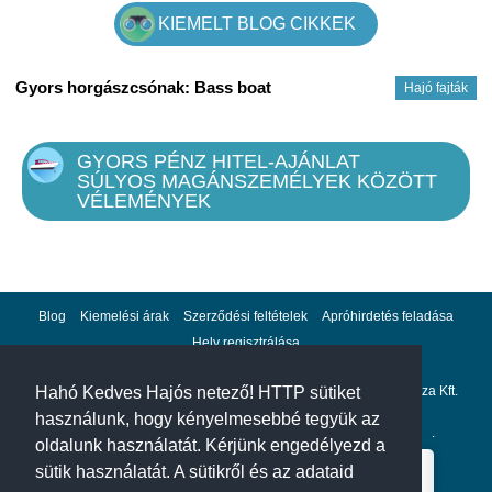
KIEMELT BLOG CIKKEK
Gyors horgászcsónak: Bass boat
Hajó fajták
GYORS PÉNZ HITEL-AJÁNLAT
SÚLYOS MAGÁNSZEMÉLYEK KÖZÖTT
VÉLEMÉNYEK
Blog
Kiemelési árak
Szerződési feltételek
Apróhirdetés feladása
Hely regisztrálása
Adatvédelem
Impresszum
A hahohajo.hu kiadója a GlobalPlaza Kft.
Hahó Kedves Hajós netező! HTTP sütiket
használunk, hogy kényelmesebbé tegyük az
A hahohajo.hu online bankkártyás fizetési partnere az
Escalion
.
oldalunk használatát. Kérjünk engedélyezd a
sütik használatát. A sütikről és az adataid