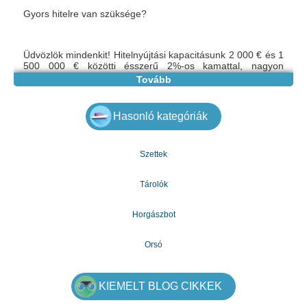
Gyors hitelre van szüksége?
Üdvözlök mindenkit! Hitelnyújtási kapacitásunk 2 000 € és 1
500 000 € közötti ésszerű 2%-os kamattal, nagyon
egyszeru és problémamentes feltételekkel. Ha felkeltettük
Tovább
érdeklodését, kérjük, hagyja üzenetét e-
mailben: mariakovac841@gmail.com
Hasonló kategóriák
Szettek
Tárolók
Horgászbot
Orsó
KIEMELT BLOG CIKKEK