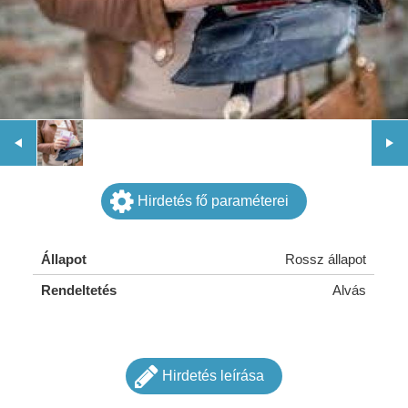
Hirdetés fő paraméterei
Állapot
Rossz állapot
Rendeltetés
Alvás
Hirdetés leírása