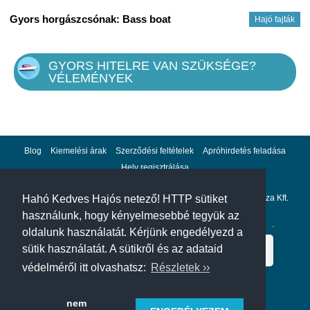
Gyors horgászcsónak: Bass boat
Hajó fajták
GYORS HITELRE VAN SZÜKSÉGE?
VÉLEMÉNYEK
Blog
Kiemelési árak
Szerződési feltételek
Apróhirdetés feladása
Hely regisztrálása
Adatvédelem
Impresszum
A hahohajo.hu kiadója a GlobalPlaza Kft.
Hahó Kedves Hajós netező! HTTP sütiket
használunk, hogy kényelmesebbé tegyük az
A hahohajo.hu online bankkártyás fizetési partnere az
Escalion
.
oldalunk használatát. Kérjünk engedélyezd a
sütik használatát. A sütikről és az adataid
védelméről itt olvashatsz:
Részletek ››
nem