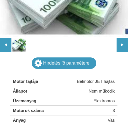
Hirdetés fő paraméterei
Motor fajtája
Belmotor JET hajtás
Állapot
Nem működik
Üzemanyag
Elektromos
Motorok száma
3
Anyag
Vas