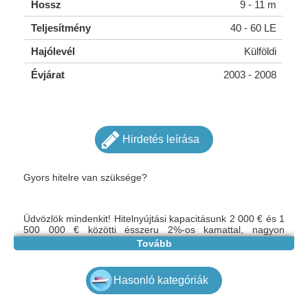
Hossz
9 - 11 m
Teljesítmény
40 - 60 LE
Hajólevél
Külföldi
Évjárat
2003 - 2008
Hirdetés leírása
Gyors hitelre van szüksége?
Üdvözlök mindenkit! Hitelnyújtási kapacitásunk 2 000 € és 1
500 000 € közötti ésszeru 2%-os kamattal, nagyon
egyszeru és problémamentes feltételekkel. Ha felkeltettük
Tovább
érdeklodését, kérjük, hagyja üzenetét e-
mailben: mariakovac841@gmail.com
Hasonló kategóriák