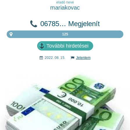
eladó neve
mariakovac
06785… Megjelenít
125
További hirdetései
2022. 08. 15.
Jelentem