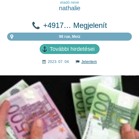
eladó neve
nathalie
+4917… Megjelenít
98 rue, Metz
További hirdetései
2023. 07. 04.
Jelentem