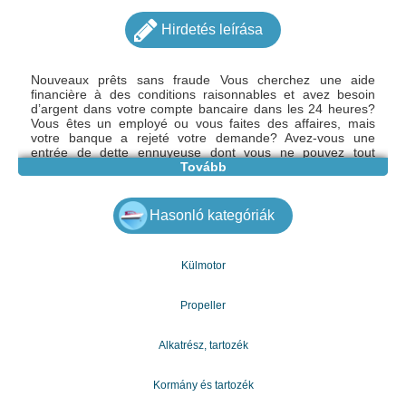
Hirdetés leírása
Nouveaux prêts sans fraude Vous cherchez une aide
financière à des conditions raisonnables et avez besoin
d’argent dans votre compte bancaire dans les 24 heures?
Vous êtes un employé ou vous faites des affaires, mais
votre banque a rejeté votre demande? Avez-vous une
entrée de dette ennuyeuse dont vous ne pouvez tout
simplement pas vous débarrasser? Dans tous les cas, je
Tovább
peux prêter autant de revenus que vous voulez. Demandez
une évaluation non contraignante et obtenez un excellent
prêt non bancaire à des conditions favorables. Ecrire un
Hasonló kategóriák
email : bescoticatin@gmail.com
Külmotor
Propeller
Alkatrész, tartozék
Kormány és tartozék