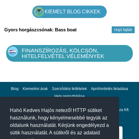
KIEMELT BLOG CIKKEK
Gyors horgászcsónak: Bass boat
Hajó fajták
FINANSZÍROZÁS, KÖLCSÖN,
HITELFELVÉTEL VÉLEMÉNYEK
Blog
Kiemelési árak
Szerződési feltételek
Apróhirdetés feladása
Hely regisztrálása
Adatvédelem
Impresszum
A hahohajo.hu kiadója a GlobalPlaza Kft.
Hahó Kedves Hajós netező! HTTP sütiket
használunk, hogy kényelmesebbé tegyük az
A hahohajo.hu online bankkártyás fizetési partnere az
Escalion
.
oldalunk használatát. Kérjünk engedélyezd a
sütik használatát. A sütikről és az adataid