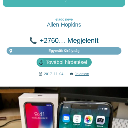
eladó neve
Allen Hopkins
+2760… Megjelenít
Egyesült Királyság
További hirdetései
2017. 11. 04.
Jelentem