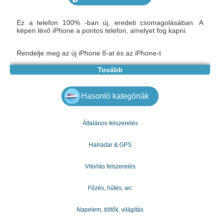
Ez a telefon 100% -ban új, eredeti csomagolásában. A
képen lévő iPhone a pontos telefon, amelyet fog kapni.
Rendelje meg az új iPhone 8-at és az iPhone-t
Tovább
Azonnali szállítás elérhető !!!
Ezüst, szürke és arany kivitelben kapható.
Hasonló kategóriák
Szállítás speciális szállítással, beleértve a költségeket.
Általános felszerelés
Halradar & GPS
Vitorlás felszerelés
Főzés, hűtés, wc
Napelem, töltők, világítás