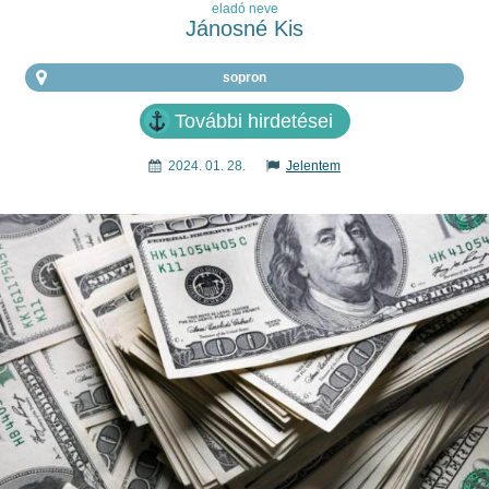
eladó neve
Jánosné Kis
sopron
További hirdetései
2024. 01. 28.
Jelentem