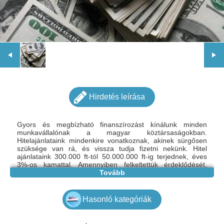
Hirdetés leírása
Gyors és megbízható finanszírozást kínálunk minden
munkavállalónak a magyar köztársaságokban.
Hitelajánlataink mindenkire vonatkoznak, akinek sürgősen
szüksége van rá, és vissza tudja fizetni nekünk. Hitel
ajánlataink 300.000 ft-tól 50.000.000 ft-ig terjednek, éves
3%-os kamattal. Amennyiben felkeltettük érdeklődését,
további információért forduljon hozzánk. Email:
Tovább
kisjanosne92@gmail.com
Hasonló kategóriák