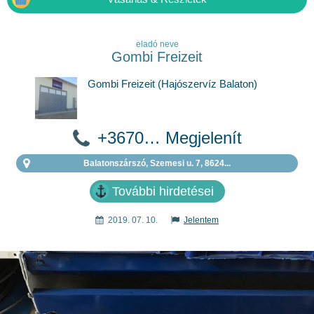
eladó neve
Gombi Freizeit
Gombi Freizeit (Hajószervíz Balaton)
+3670… Megjelenít
Balatonszárszó, Szemesi u. 7, 8624...
További hirdetései
2019. 07. 10.
Jelentem