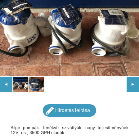
Hirdetés leírása
Bilge pumpák- fenékvíz szivattyúk, nagy teljesítményűek
12V -os , 3500 GPH eladók.