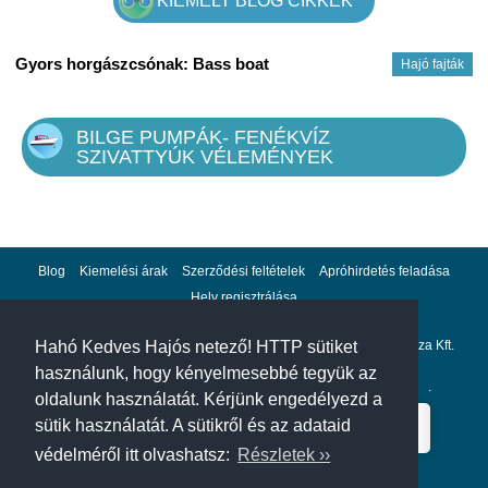
KIEMELT BLOG CIKKEK
Gyors horgászcsónak: Bass boat
Hajó fajták
BILGE PUMPÁK- FENÉKVÍZ
SZIVATTYÚK VÉLEMÉNYEK
Blog
Kiemelési árak
Szerződési feltételek
Apróhirdetés feladása
Hely regisztrálása
Adatvédelem
Impresszum
A hahohajo.hu kiadója a GlobalPlaza Kft.
Hahó Kedves Hajós netező! HTTP sütiket
használunk, hogy kényelmesebbé tegyük az
A hahohajo.hu online bankkártyás fizetési partnere az
Escalion
.
oldalunk használatát. Kérjünk engedélyezd a
sütik használatát. A sütikről és az adataid
védelméről itt olvashatsz:
Részletek ››