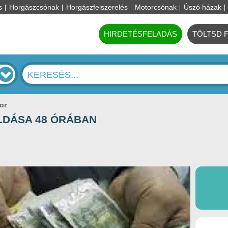
s
Horgászcsónak
Horgászfelszerelés
Motorcsónak
Úszó házak
HIRDETÉSFELADÁS
TÖLTSD 
or
LDÁSA 48 ÓRÁBAN