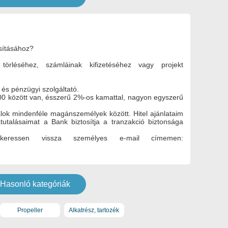
sításához?
örléséhez, számláinak kifizetéséhez vagy projekt
s pénzügyi szolgáltató.
00 között van, ésszerű 2%-os kamattal, nagyon egyszerű
lalok mindenféle magánszemélyek között. Hitel ajánlataim
tutalásaimat a Bank biztosítja a tranzakció biztonsága
, keressen vissza személyes e-mail címemen:
Hasonló kategóriák
Propeller
Alkatrész, tartozék