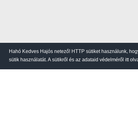
Hahó Kedves Hajós netező! HTTP sütiket használunk, hogy
sütik használatát. A sütikről és az adataid védelméről itt ol
BLOG
KIEMELÉSI ÁRA
Kikötők
Üzletek
Tanfoly