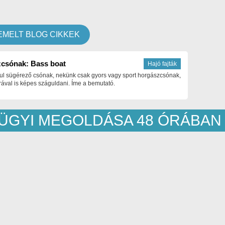
EMELT BLOG CIKKEK
csónak: Bass boat
Hajó fajták
ul sügérező csónak, nekünk csak gyors vagy sport horgászcsónak,
ával is képes száguldani. Íme a bemutató.
ZÜGYI MEGOLDÁSA 48 ÓRÁBAN