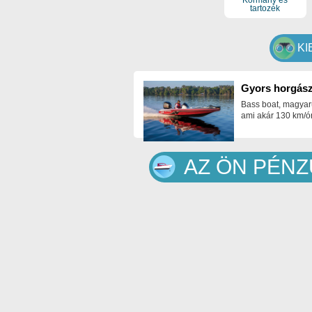
Kormány és
tartozék
KI
Gyors horgász
Bass boat, magyar
ami akár 130 km/ór
AZ ÖN PÉN