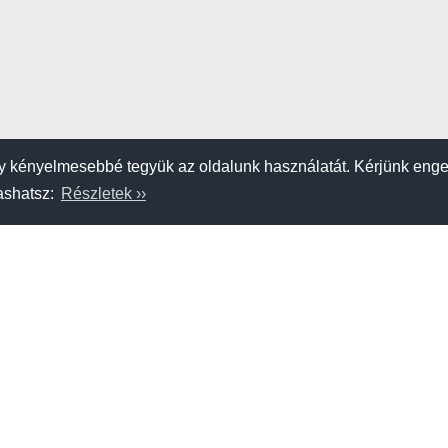
 kényelmesebbé tegyük az oldalunk használatát. Kérjünk eng
vashatsz:
Részletek ››
K
SZERZŐDÉSI FELTÉTELEK
APRÓHIRDETÉS FELADÁSA
am
Étel-ital
Szállás
Strandok, tavak
Hajószerviz, kereskedő
Kölcsönző,
Adatvédelem
Impresszum
A hahohajo.hu kiadója a GlobalPlaza Kft.
A hahohajo.hu online bankkártyás fizetési partnere az
Escalion
.