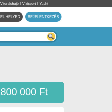
Vitorláshajó
Vízisport
Yacht
FEL HELYED
BEJELENTKEZÉS
800 000 Ft