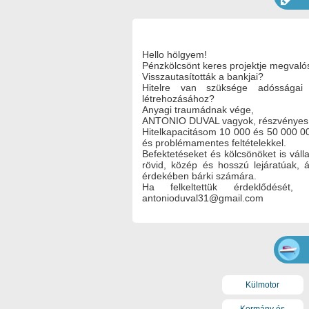
Hello hölgyem!
Pénzkölcsönt keres projektje megvaló
Visszautasították a bankjai?
Hitelre van szüksége adósságai t
létrehozásához?
Anyagi traumádnak vége,
ANTONIO DUVAL vagyok, részvényes é
Hitelkapacitásom 10 000 és 50 000 0
és problémamentes feltételekkel.
Befektetéseket és kölcsönöket is vál
rövid, közép és hosszú lejáratúak, á
érdekében bárki számára.
Ha felkeltettük érdeklődését
antonioduval31@gmail.com
Külmotor