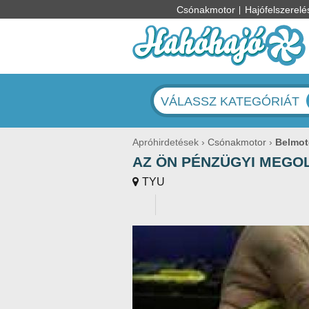
Csónakmotor
Hajófelszerelé
VÁLASSZ KATEGÓRIÁT
Apróhirdetések
Csónakmotor
Belmot
AZ ÖN PÉNZÜGYI MEGO
TYU