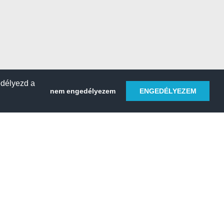
edélyezd a
nem engedélyezem
ENGEDÉLYEZEM
HELY REGISZTRÁLÁSA
 sétahajó
Kemping & tábor