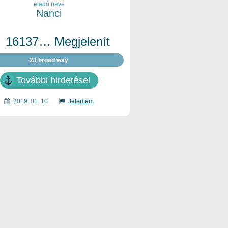
eladó neve
Nanci
16137… Megjelenít
23 broad way
További hirdetései
2019. 01. 10.
Jelentem