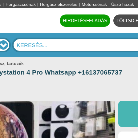
s
Horgászcsónak
Horgászfelszerelés
Motorcsónak
Úszó házak
HIRDETÉSFELADÁS
TÖLTSD 
sz, tartozék
ystation 4 Pro Whatsapp +16137065737