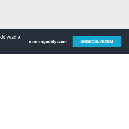
edélyezd a
nem engedélyezem
ENGEDÉLYEZEM
HELY REGISZTRÁLÁSA
 sétahajó
Kemping & tábor