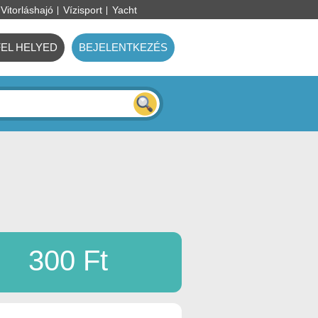
Vitorláshajó
Vízisport
Yacht
FEL HELYED
BEJELENTKEZÉS
300 Ft