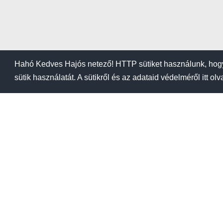
Hahó Kedves Hajós netező! HTTP sütiket használunk, hogy
sütik használatát. A sütikről és az adataid védelméről itt ol
BLOG
KIEMELÉSI ÁRA
Kikötők
Üzletek
Tanfoly