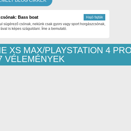
EMELT BLOG CIKKEK
csónak: Bass boat
Hajó fajták
ul sügérező csónak, nekünk csak gyors vagy sport horgászcsónak,
ával is képes száguldani. Íme a bemutató.
NE XS MAX/PLAYSTATION 4 PR
37 VÉLEMÉNYEK