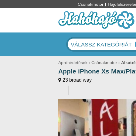
Csónakmotor
Hajófelszerelé
VÁLASSZ KATEGÓRIÁT
Apróhirdetések
Csónakmotor
Alkatré
Apple iPhone Xs Max/Pla
23 broad way