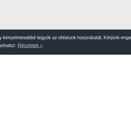
 kényelmesebbé tegyük az oldalunk használatát. Kérjünk eng
vashatsz:
Részletek ››
K
SZERZŐDÉSI FELTÉTELEK
APRÓHIRDETÉS FELADÁSA
am
Étel-ital
Szállás
Strandok, tavak
Hajószerviz, kereskedő
Kölcsönző,
Adatvédelem
Impresszum
A hahohajo.hu kiadója a GlobalPlaza Kft.
A hahohajo.hu online bankkártyás fizetési partnere az
Escalion
.