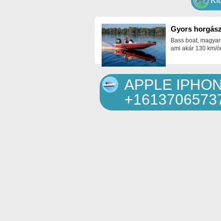
KI
Gyors horgász
Bass boat, magyar
ami akár 130 km/ór
APPLE IPHO
+161370657