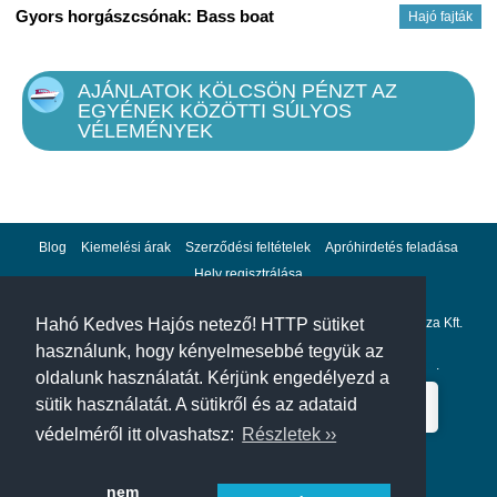
Gyors horgászcsónak: Bass boat
Hajó fajták
AJÁNLATOK KÖLCSÖN PÉNZT AZ
EGYÉNEK KÖZÖTTI SÚLYOS
VÉLEMÉNYEK
Blog
Kiemelési árak
Szerződési feltételek
Apróhirdetés feladása
Hely regisztrálása
Adatvédelem
Impresszum
A hahohajo.hu kiadója a GlobalPlaza Kft.
Hahó Kedves Hajós netező! HTTP sütiket
használunk, hogy kényelmesebbé tegyük az
A hahohajo.hu online bankkártyás fizetési partnere az
Escalion
.
oldalunk használatát. Kérjünk engedélyezd a
sütik használatát. A sütikről és az adataid
védelméről itt olvashatsz:
Részletek ››
nem