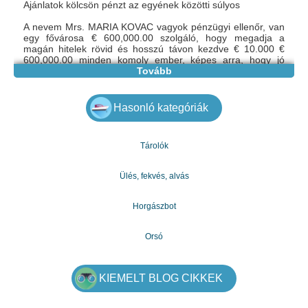
Ajánlatok kölcsön pénzt az egyének közötti súlyos
A nevem Mrs. MARIA KOVAC vagyok pénzügyi ellenőr, van
egy fővárosa € 600,000.00 szolgáló, hogy megadja a
magán hitelek rövid és hosszú távon kezdve € 10.000 €
600,000.00 minden komoly ember, képes arra, hogy jó
hasznát ennek a kölcsön annak possession.2% kamatot
Tovább
évente függően kölcsön összegét, mert, hogy különösen
nem akarom megsérteni a törvényt a usure. Ön is
fizet 5-10 év, vagy több mint összegnek megfelelően
Hasonló kategóriák
kölcsönözve.
További információkért vegye fel a kapcsolatot velem e-
mailben.
Tárolók
e-mail: mariakovac841@gmail.com
Ülés, fekvés, alvás
Horgászbot
Orsó
KIEMELT BLOG CIKKEK