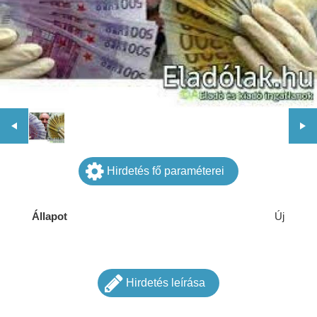
Hirdetés fő paraméterei
Állapot
Új
Hirdetés leírása