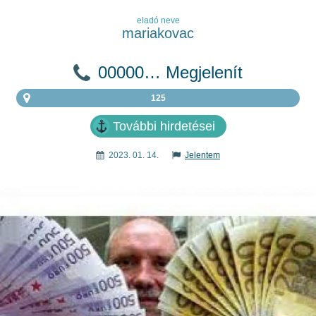
eladó neve
mariakovac
00000… Megjelenít
125
További hirdetései
2023. 01. 14.
Jelentem