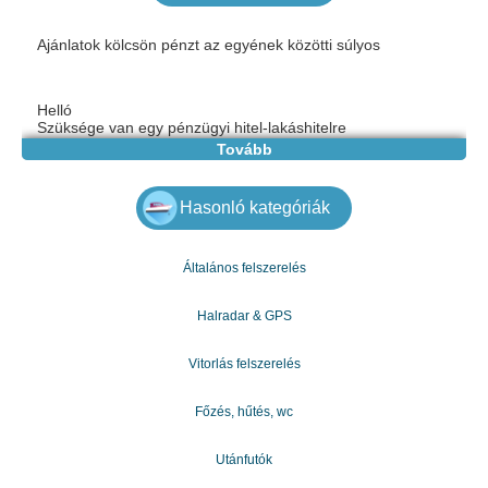
Ajánlatok kölcsön pénzt az egyének közötti súlyos
Helló
Szüksége van egy pénzügyi hitel-lakáshitelre
befektetési-autóhitel-konszolidációs adósság visszaváltása
Tovább
hitel-megragadtál. Lépjen kapcsolatba velünk ma, majd
készítsen
tudjuk, hogy mekkora összegre van szükségünk, hogy el
Hasonló kategóriák
tudjuk érni
adjon több információt, és mondja el a követendő lépéseket
ezt a kölcsönt a lehető leghamarabb, elfogadható áron kell
beszerezni. súlyos
Általános felszerelés
és őszinte, lépjen kapcsolatba velünk. Mindenkihez beszél,
a munkavállalóval
Halradar & GPS
a bolttól a pénzügyi vezetők, az útról a hivatalos stb. stb
különösen a rászorulók számára:
? Bárki, aki nem rendelkezik banki hitelekkel.
Vitorlás felszerelés
? Munkanélküli vagy munkanélküli személyek.
? Ideiglenes szerződések, ideiglenes szerződések,
szerződések segítettek? minden
Főzés, hűtés, wc
CDI-n kívüli szerződések.
? Pénzügyi szükségletük az esküvők vagy partik
rendezésére.
Utánfutók
? Túladósság, Franciaország csődje (FICP) és a világ.