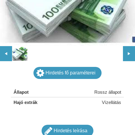
Hirdetés fő paraméterei
Állapot
Rossz állapot
Hajó extrák
Vízellátás
Hirdetés leírása