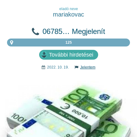
eladó neve
mariakovac
06785… Megjelenít
125
További hirdetései
2022. 10. 19.
Jelentem