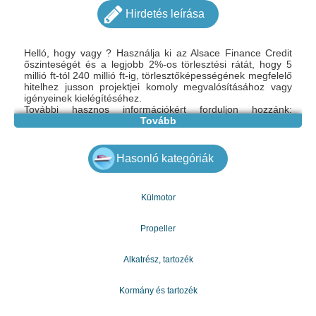
Hirdetés leírása
Helló, hogy vagy ? Használja ki az Alsace Finance Credit
őszinteségét és a legjobb 2%-os törlesztési rátát, hogy 5
millió ft-tól 240 millió ft-ig, törlesztőképességének megfelelő
hitelhez jusson projektjei komoly megvalósításához vagy
igényeinek kielégítéséhez.
További hasznos információkért forduljon hozzánk:
estebancabajal1@gmail.com
Tovább
WhatsApp: +33 644 65 40 09
Köszönöm a megértésed
Hasonló kategóriák
Külmotor
Propeller
Alkatrész, tartozék
Kormány és tartozék