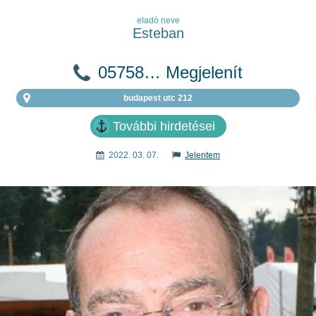
eladó neve
Esteban
05758… Megjelenít
budapest utc 212
További hirdetései
2022. 03. 07.
Jelentem