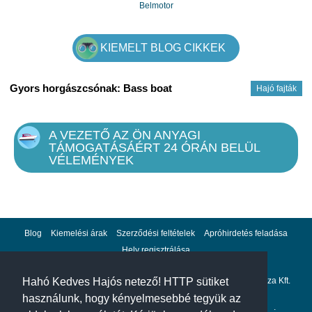
Belmotor
KIEMELT BLOG CIKKEK
Gyors horgászcsónak: Bass boat
Hajó fajták
A VEZETŐ AZ ÖN ANYAGI
TÁMOGATÁSÁÉRT 24 ÓRÁN BELÜL
VÉLEMÉNYEK
Blog
Kiemelési árak
Szerződési feltételek
Apróhirdetés feladása
Hely regisztrálása
Adatvédelem
Impresszum
A hahohajo.hu kiadója a GlobalPlaza Kft.
Hahó Kedves Hajós netező! HTTP sütiket
használunk, hogy kényelmesebbé tegyük az
A hahohajo.hu online bankkártyás fizetési partnere az
Escalion
.