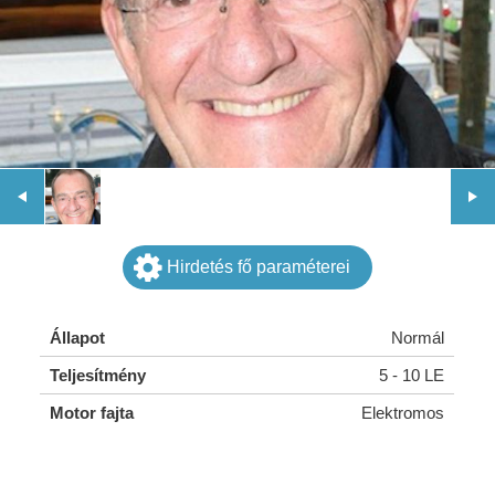
Hirdetés fő paraméterei
Állapot
Normál
Teljesítmény
5 - 10 LE
Motor fajta
Elektromos