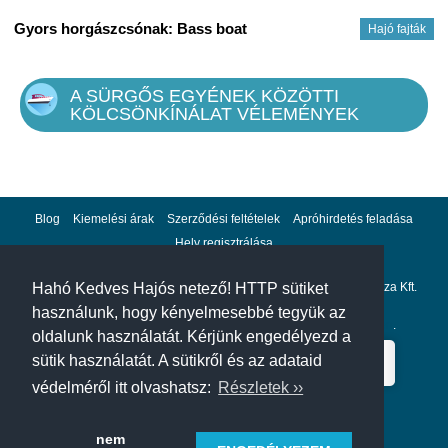
Gyors horgászcsónak: Bass boat
Hajó fajták
A SÜRGŐS EGYÉNEK KÖZÖTTI
KÖLCSÖNKÍNÁLAT VÉLEMÉNYEK
Blog
Kiemelési árak
Szerződési feltételek
Apróhirdetés feladása
Hely regisztrálása
Adatvédelem
Impresszum
A hahohajo.hu kiadója a GlobalPlaza Kft.
Hahó Kedves Hajós netező! HTTP sütiket
használunk, hogy kényelmesebbé tegyük az
A hahohajo.hu online bankkártyás fizetési partnere az
Escalion
.
oldalunk használatát. Kérjünk engedélyezd a
sütik használatát. A sütikről és az adataid
védelméről itt olvashatsz:
Részletek ››
nem