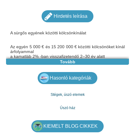
Hirdetés leírása
A sürgős egyének közötti kölcsönkínálat
Az egyén 5 000 € és 15 200 000 € közötti kölcsönöket kínál
árfolyammal
a kamatláb 2% -ban visszafizetendő 2–30 év alatt
Az ésszerű feltételek, ha az ajánlatom érdekei leginkább
Tovább
kapcsolatba lépnek velem gyorsan megvitassák a
módozatokat és dokumentumokat.
E-mail: mariakovac841@gmail.com
Hasonló kategóriák
Viber: +36306300367 Ahol Whatsapp: +36306300367
Stégek, úszó elemek
Úszó ház
KIEMELT BLOG CIKKEK