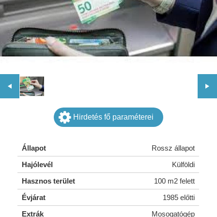
Hirdetés fő paraméterei
Állapot
Rossz állapot
Hajólevél
Külföldi
Hasznos terület
100 m2 felett
Évjárat
1985 előtti
Extrák
Mosogatógép