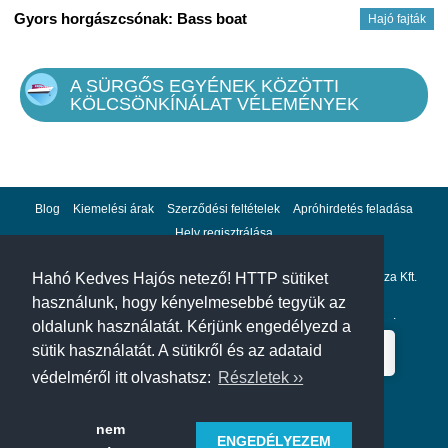
Gyors horgászcsónak: Bass boat
Hajó fajták
A SÜRGŐS EGYÉNEK KÖZÖTTI
KÖLCSÖNKÍNÁLAT VÉLEMÉNYEK
Blog
Kiemelési árak
Szerződési feltételek
Apróhirdetés feladása
Hely regisztrálása
Adatvédelem
Impresszum
A hahohajo.hu kiadója a GlobalPlaza Kft.
Hahó Kedves Hajós netező! HTTP sütiket
használunk, hogy kényelmesebbé tegyük az
A hahohajo.hu online bankkártyás fizetési partnere az
Escalion
.
oldalunk használatát. Kérjünk engedélyezd a
sütik használatát. A sütikről és az adataid
védelméről itt olvashatsz:
Részletek ››
nem
ENGEDÉLYEZEM