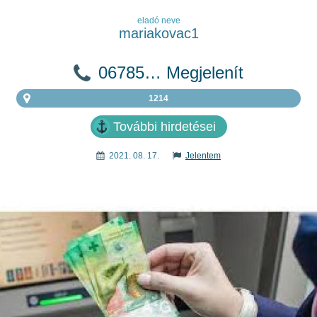
eladó neve
mariakovac1
06785… Megjelenít
1214
További hirdetései
2021. 08. 17.
Jelentem