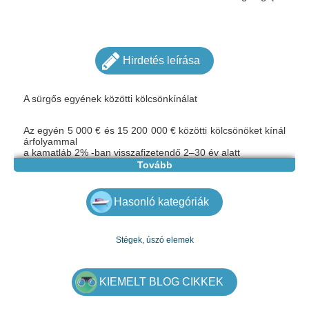
Hirdetés leírása
A sürgős egyének közötti kölcsönkínálat
Az egyén 5 000 € és 15 200 000 € közötti kölcsönöket kínál
árfolyammal
a kamatláb 2% -ban visszafizetendő 2–30 év alatt
Az ésszerű feltételek, ha az ajánlatom érdekei leginkább
Tovább
kapcsolatba lépnek velem gyorsan megvitassák a
módozatokat és dokumentumokat.
E-mail: mariakovac841@gmail.com
Hasonló kategóriák
Viber: +33752889932
Stégek, úszó elemek
KIEMELT BLOG CIKKEK