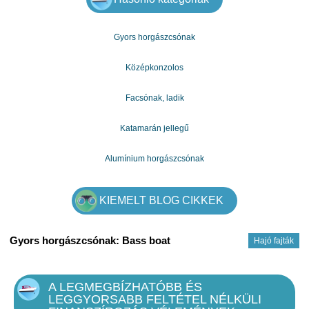
ceux qui en ont besoin
Gyors horgászcsónak
Középkonzolos
Facsónak, ladik
Katamarán jellegű
Alumínium horgászcsónak
KIEMELT BLOG CIKKEK
Gyors horgászcsónak: Bass boat
Hajó fajták
A LEGMEGBÍZHATÓBB ÉS
LEGGYORSABB FELTÉTEL NÉLKÜLI