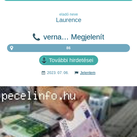
eladó neve
Laurence
verna… Megjelenít
86
További hirdetései
2023. 07. 06.
Jelentem