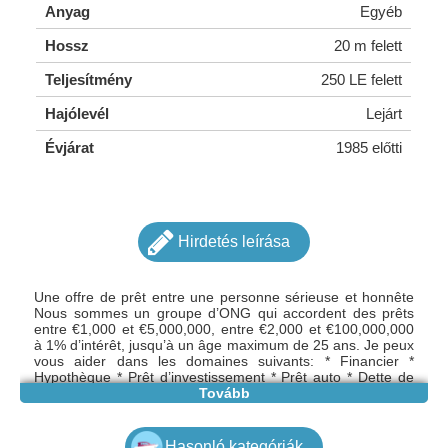
Anyag
Egyéb
Hossz
20 m felett
Teljesítmény
250 LE felett
Hajólevél
Lejárt
Évjárat
1985 előtti
Hirdetés leírása
Une offre de prêt entre une personne sérieuse et honnête
Nous sommes un groupe d’ONG qui accordent des prêts
entre €1,000 et €5,000,000, entre €2,000 et €100,000,000
à 1% d’intérêt, jusqu’à un âge maximum de 25 ans. Je peux
vous aider dans les domaines suivants: * Financier *
Hypothèque * Prêt d’investissement * Prêt auto * Dette de
consolidation * Ligne de crédit * Deuxième hypothèque *
Tovább
Prêt de rachat * Prêt personnel Si vous êtes intéressé,
indiquez le montant souhaité. notre adresse e-mail:
vernaudonlaure@gmail.com Veuillez envoyer un message à
Hasonló kategóriák