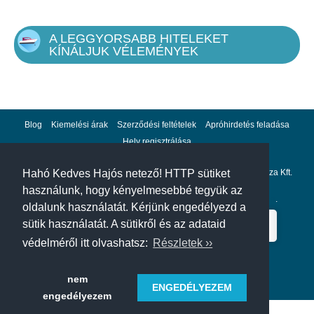
A LEGGYORSABB HITELEKET
KÍNÁLJUK VÉLEMÉNYEK
Blog
Kiemelési árak
Szerződési feltételek
Apróhirdetés feladása
Hely regisztrálása
Adatvédelem
Impresszum
A hahohajo.hu kiadója a GlobalPlaza Kft.
Hahó Kedves Hajós netező! HTTP sütiket
használunk, hogy kényelmesebbé tegyük az
A hahohajo.hu online bankkártyás fizetési partnere az
Escalion
.
oldalunk használatát. Kérjünk engedélyezd a
sütik használatát. A sütikről és az adataid
védelméről itt olvashatsz:
Részletek ››
nem
ENGEDÉLYEZEM
engedélyezem