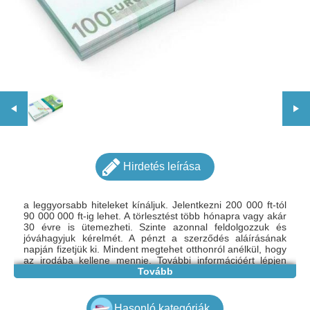
Hirdetés leírása
a leggyorsabb hiteleket kínáljuk. Jelentkezni 200 000 ft-tól
90 000 000 ft-ig lehet. A törlesztést több hónapra vagy akár
30 évre is ütemezheti. Szinte azonnal feldolgozzuk és
jóváhagyjuk kérelmét. A pénzt a szerződés aláírásának
napján fizetjük ki. Mindent megtehet otthonról anélkül, hogy
az irodába kellene mennie. További információért lépjen
kapcsolatba velünk e-mailben. Email:
Tovább
tamasbokor469@gmail.com
Hasonló kategóriák